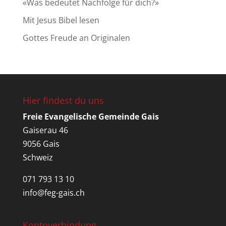
«Was bedeutet Nachfolge für dich?»
Mit Jesus Bibel lesen
Gottes Freude an Originalen
Hier findest du uns
Freie Evangelische Gemeinde Gais
Gaiserau 46
9056 Gais
Schweiz
071 793 13 10
info@feg-gais.ch
Kontoverbindung