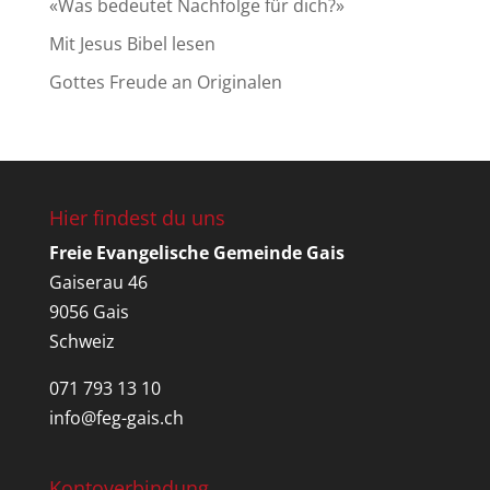
«Was bedeutet Nachfolge für dich?»
Mit Jesus Bibel lesen
Gottes Freude an Originalen
Hier findest du uns
Freie Evangelische Gemeinde Gais
Gaiserau 46
9056 Gais
Schweiz
071 793 13 10
info@feg-gais.ch
Kontoverbindung