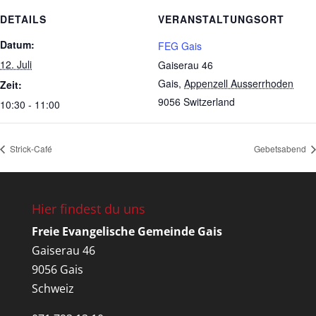
DETAILS
VERANSTALTUNGSORT
Datum:
FEG Gais
12. Juli
Gaiserau 46
Gais
,
Appenzell Ausserrhoden
Zeit:
9056
Switzerland
10:30 - 11:00
Strick-Café
Gebetsabend
Hier findest du uns
Freie Evangelische Gemeinde Gais
Gaiserau 46
9056 Gais
Schweiz